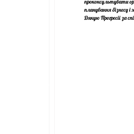
проконсультувати орг
планування бізнесу і
Дякую Прогресії за сп