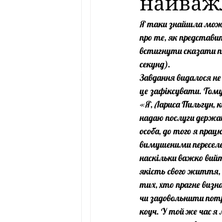
найваж
Я таки знайшла можл
про те, як представит
встигнути сказати по
секунд).  
Завдання видалося не
це зафіксувати. Тому
«Я, Лариса Пильгун, к
надаю послуги держа
особа, до того я прац
вимушеними переселенц
наскільки важко вийт
якість свого життя, 
тих, хто прагне визн
чи задовольнити потр
коуч. У той же час я