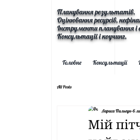
Планування результатів.
Оцінювання ресурсів, нефіна
Інструменти планування і 
Консультації і коучинг.
Головне
Консультації
All Posts
Лариса Пильгун
6 л
Мій піт