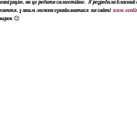
анізацію, як це робити самостійно.  Я розробила власний
 життя, з яким можна ознайомитися  на сайті  
www.evali
ікерок 😊