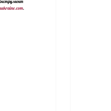
 інструмент 
nukraine.com
.