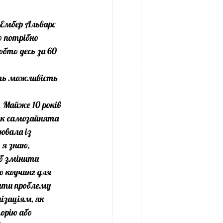
Ембер Альварс 
о потрібно 
бто десь за 60 
ють можливість 
. Майже 10 років 
як самозайнята 
ювала із 
 я знаю, 
об змінити 
ю коучинг для 
шити проблему 
ізаціям, як 
орію або 