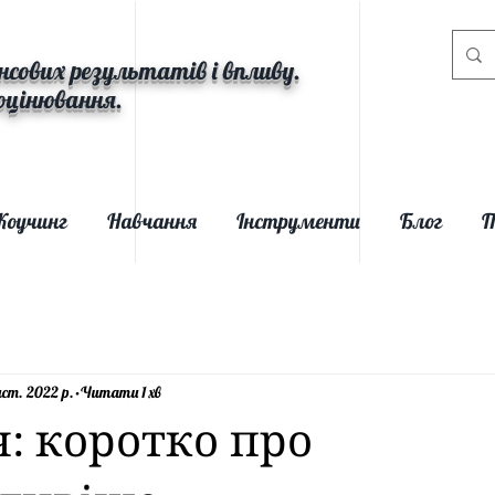
нсових результатів і впливу.
оцінювання.
Коучинг
Навчання
Інструменти
Блог
П
ист. 2022 р.
Читати 1 хв
ч: коротко про