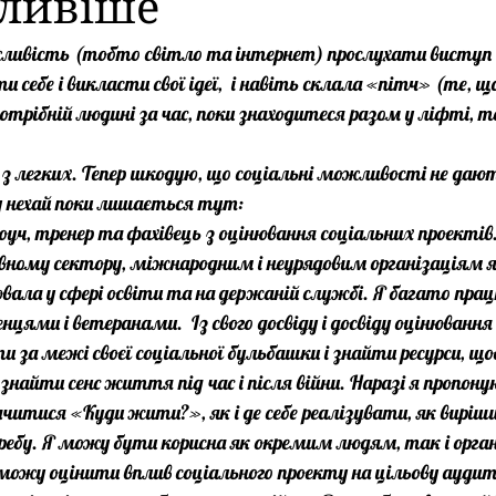
ливіше
ивість (тобто світло та інтернет) прослухати виступ 
и себе і викласти свої ідеї,  і навіть склала «пітч» (те, щ
трібній людині за час, поки знаходитеся разом у ліфті, то
 з легких. Тепер шкодую, що соціальні можливості не да
 нехай поки лишається тут: 
оуч, тренер та фахівець з оцінювання соціальних проектів
вному сектору, міжнародним і неурядовим організаціям 
ювала у сфері освіти та на держаній службі. Я багато прац
ями і ветеранами.  Із свого досвіду і досвіду оцінювання 
и за межі своєї соціальної бульбашки і знайти ресурси, щ
знайти сенс життя під час і після війни. Наразі я пропону
ачитися «Куди жити?», як і де себе реалізувати, як вирі
ебу. Я можу бути корисна як окремим людям, так і орган
 можу оцінити вплив соціального проекту на цільову аудит