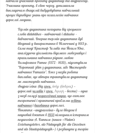
навчали учасників проекту дидактиці та андрагогіці.
Учасники проекту, в свою чергу, допомагали
викладачам Академії вибудовувати навчальний
процес відповідно знань про психологію навчання
дорослої людини.
Термін дидактика походить від грецького
слова didaktikos — на­вчаючий і didasko –
вивчаючий. Вперше термін дидактика був
введе­ний у використання в Німеччині у 1613 р.
Саме тоді Кристоф Хельвіг та Йохим Юнг,
аналізуючи діяльність відомого мовознавця і
прихиль­ника навчання рідною мовою
Вольфганга Ратке
(1572 - 1635)
, підго­тували
"Короткий звіт з дидактики, або Мистецтво
навчання Ратихія". Вже з назви роботи
випливає, що автори трактували дидактику
як мистецтво навчання.
Андраго́гіка (від
грец.
άνήρ (άνδρος) —
дорослий
чоловік
і
грец.
Αγωγη — вести) — одна
з назв галузі
педагогічної науки
, що охоплює
теоретичні і практичні проблеми
освіти
,
навчання
і
виховання
дорослих.
Поняття «андрагогіка» було введене в
науковий вжиток в
1833
німецьким істориком
педагогіки А. Каппом (книга «Platon's
Erziehungslehre, als Pädagogik für die Einzelnen
und als Staatspädagogik») і розвинуте у теорію