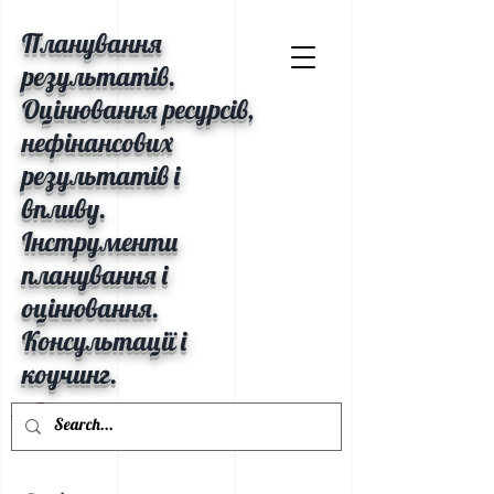
Планування
результатів.
Оцінювання ресурсів,
нефінансових
результатів і
впливу.
Інструменти
планування і
оцінювання.
Консультації і
коучинг.