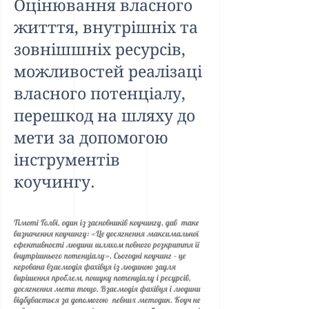
Оцінювання власного
житття, внутрішніх та
зовнішшніх ресурсів,
можливостей реалізаці
власного потенціалу,
перешкод на шляху до
мети за допомогою
інструментів
коучингу.
Тімоті Голві, один із засновників коучингу, дав таке
визначення коучингу: «Це досягнення максимальної
ефективності людини шляхом повного розкриття її
внутрішнього потенціалу». Сьогодні коучинг – це
керована взаємодія фахівця із людиною задля
вирішення проблем, пошуку потенціалу і ресурсів,
досягнення мети тощо. Взаємодія фахівця і людини
відбувається за допомогою певних методик. Коуч не