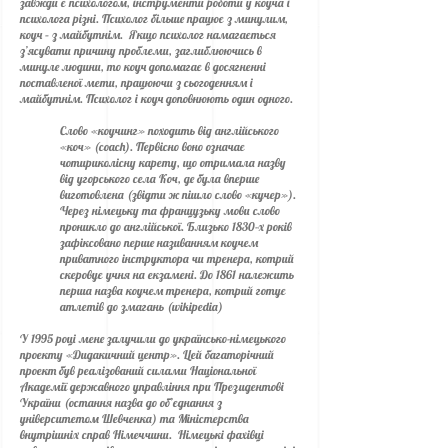
завжди є психологом, інструменти роботи у коуча і
психолога різні. Психолог більше працює з минулим,
коуч – з майбутнім. Якщо психолог намагається
з’ясувати причину проблеми, заглиблюючись в
минуле людини, то коуч допомагає в досягненні
поставленої мети, працюючи з сьогоденням і
майбутнім. Психолог і коуч доповнюють один одного.
Слово «коучинг» походить від англійського
«коч» (coach). Первісно воно означає
чотириколісну карету, що отримала назву
від угорського села Коч, де була вперше
виготовлена (звідти ж пішло слово «кучер»).
Через німецьку та французьку мови слово
проникло до англійської. Близько 1830-х років
зафіксовано перше називанням коучем
приватного інструктора чи тренера, котрий
скеровує учня на екзамені. До 1861 належить
перша назва коучем тренера, котрий готує
атлетів до змагань (wikipedia)
У 1995 році мене залучили до українсько-німецького
проекту «Дидакичний центр». Цей багаторічний
проект був реалізований силами Національної
Академії державного управління при Президентові
України (остання назва до об’єднання з
університетом Шевченка) та Міністерства
внутрішніх справ Німеччини. Німецькі фахівці