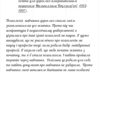
освіти для дорослих американським
педагогом
Мальколмом Ноулзом
[en]
(
1913
–
1997
).
Психологія навчання дорослих стала моїм
захопленням на усе життя. Проте під час
аспірантури в педагогічному університеті я
дізналася про інші грані психології як науки. Я дуже
шкодувала, що не знала нічого про психологію як
науку і професію тоді, коли робила вибір майбутньої
професії. Я казала собі, що якби почати життя з
початку, то я б стала психологом. І навіть пройшла
терапію через навчання. Оскільки це робила для себе,
то навіть документ про навчання не забирала. Проте
навчання мені допомогло вирішити не лише особисті
проблеми. Поступово я почала практикувати
отримані знання і уміння під час оцінювання
соціальних проектів. Один із проектів передбачав
коучинг для ветеранів АТО. Спілкування із
організаторами і учасниками проекту мене вразили.
Оцінювання соціальних проектів дало мені розуміння,
що для багатьох людей війна стала можливістю
почати жити тим життям, на яке люди не
наважувалися, маючи обов’язки перед родичами,
традиції рідного міста чи села, дитячі комплекси,
невирішені проблеми, страхи … Деякі люди починали