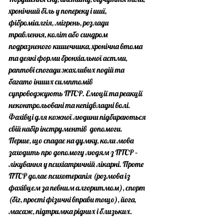
хронічний біль у попереку і шиї, 
фіброміалгія, мігрень, розлади 
травлення, коліт або синдром 
подразненого кишечника, хронічна втома 
та деякі форми бронхіальної астми, 
раптові спогади жахливих подій та 
багато інших симптомів 
супроводжують ПТСР. Емоції та реакції 
неконтрольовані та непідвладні волі. 
Фахівці для кожної людини підбираються 
свій набір інструментів  допомоги.  
Перше, що спадає на думку, коли мова 
заходить про допомогу людям з ПТСР – 
лікування у психіатричній лікарні. Проте 
ПТСР долає психотерапія (розмова із 
фахівцем за певним алгоритмом), спорт 
(біг, прості фізичні вправи тощо), йога, 
масаж, підтримка рідних і близьких. 