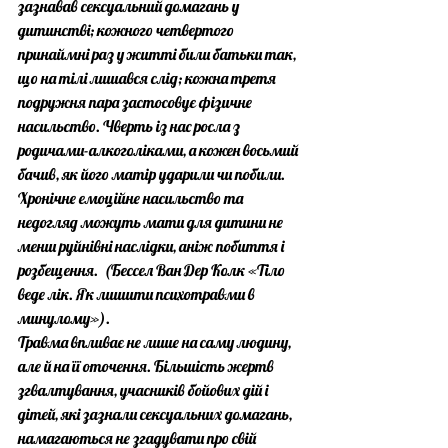
зазнавав сексуальний домагань у 
дитинстві; кожного четвертого 
принаймні раз у житті били батьки так, 
що на тілі лишався слід; кожна третя 
подружня пара застосовує фізичне 
насильство. Чверть із нас росла з 
родичами-алкоголіками, а кожен восьмий 
бачив, як його матір ударили чи побили. 
Хронічне емоційне насильство та 
недогляд можуть мати для дитини не 
менш руйнівні наслідки, аніж побиття і 
розбещення.  (Бессел Ван Дер Колк «Тіло 
веде лік. Як лишити психотравми в 
минулому»).
Травма впливає не лише на саму людину, 
але й на її оточення. Більшість жертв 
згвалтування, учасників бойових дій і 
дітей, які зазнали сексуальних домагань, 
намагаються не згадувати про свій 