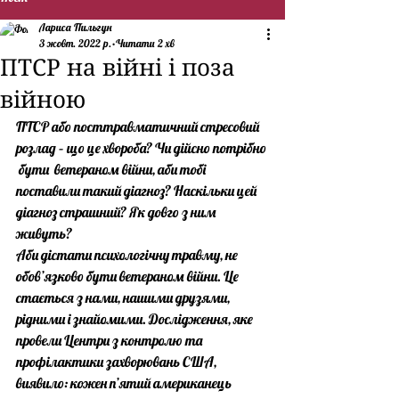
Лариса Пильгун
3 жовт. 2022 р.
Читати 2 хв
ПТСР на війні і поза
війною
ПТСР або посттравматичний стресовий 
розлад – що це хвороба? Чи дійсно потрібно 
 бути  ветераном війни, аби тобі 
поставили такий діагноз? Наскільки цей 
діагноз страшний? Як довго з ним 
живуть?
Аби дістати психологічну травму, не 
обов’язково бути ветераном війни. Це 
стається з нами, нашими друзями, 
рідними і знайомими. Дослідження, яке 
провели Центри з контролю та 
профілактики захворювань США, 
виявило: кожен п’ятий американець 