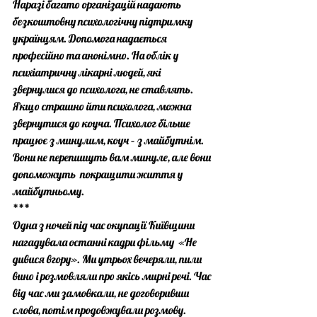
Наразі багато організацій надають 
безкоштовну психологічну підтримку 
українцям. Допомога надається 
професійно та анонімно. На облік у 
психіатричну лікарні людей, які 
звернулися до психолога, не ставлять. 
Якщо страшно йти психолога, можна 
звернутися до коуча. Психолог більше 
працює з минулим, коуч – з майбутнім.  
Вони не перепишуть вам минуле, але вони 
допоможуть  покращити життя у 
майбутньому. 
***
Одна з ночей під час окупації Київщини 
нагадувала останні кадри фільму  «Не 
дивися вгору». Ми утрьох вечеряли, пили 
вино і розмовляли про якісь мирні речі. Час 
від час ми замовкали, не договоривши 
слова, потім продовжували розмову. 