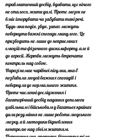
травматичний досвід, вдавати, що нічого 
не сталося, жити далі. Проте мозок не 
вміє ігнорувати чи забувати такі речі. 
Будь-яка подія, звук, запах можуть 
повернути важкі спогади минулого. Це 
призводить не лише до неприємних 
емоцій та фізичного дискомфорту, але й 
до агресії. Жертви можуть втрачати 
контроль над собою.
Наразі немає чарівної пігулки, яка б 
позбавила людей важких спогадів і 
повернула до нормального життя. 
Проте численні дослідження і 
багаторічний досвід надання допомоги  
цивільним і військовим у багатьох країнах 
дали розуміння не лише роботи людського 
мозку, а й методики відновлення 
контролю над своїм життям. 
Порушення сну, апетиту, відчуття тіла, 