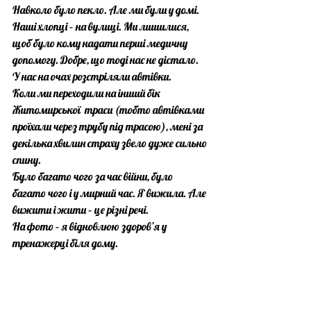
Навколо було пекло. Але ми були у домі. 
Наші хлопці – на вулиці. Ми лишилися, 
щоб було кому надати перші медичну 
допомогу. Добре, що тоді нас не дістало.
У нас на очах розстріляли автівки. 
Коли ми переходили на інший бік 
Житомирської  траси (тобто автівками 
проїхали через трубу під трасою), мені за 
декілька хвилин страху звело дуже сильно 
спину.
Було багато чого за час війни, було 
багато чого і у мирний час. Я вижила. Але 
вижити і жити – це різні речі. 
На фото – я відновлюю здоров’я у 
тренажерці біля дому.