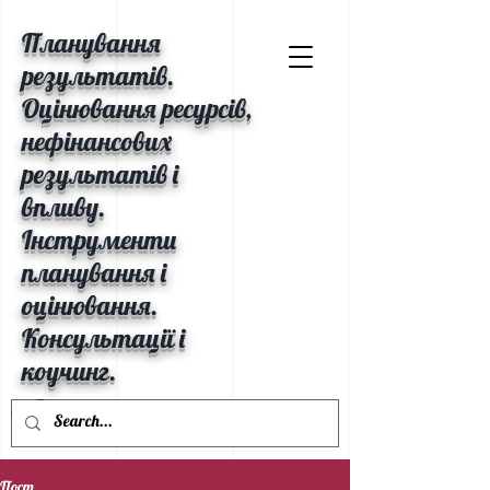
Планування
результатів.
Оцінювання ресурсів,
нефінансових
результатів і
впливу.
Інструменти
планування і
оцінювання.
Консультації і
коучинг.
Пост