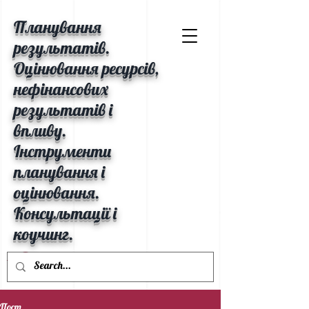
Планування
результатів.
Оцінювання ресурсів,
нефінансових
результатів і
впливу.
Інструменти
планування і
оцінювання.
Консультації і
коучинг.
Пост