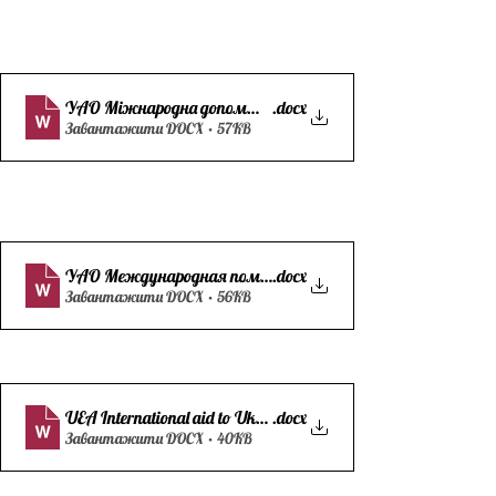
УАО Міжнародна допомога Україні під час війни
.docx
Завантажити DOCX • 57KB
УАО Международная помощь Украине во время войны
.docx
Завантажити DOCX • 56KB
UEA International aid to Ukraine during the war
.docx
Завантажити DOCX • 40KB