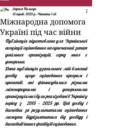
Лариса Пильгун
15 трав. 2025 р.
Читати 1 хв
Міжнародна допомога
Україні під час війни
Публікація підготовлена для Української 
асоціації оцінювання на одночасний запит 
декількох організацій, серед яких є 
донорська.  
Дана публікація узагальнює мій власний 
досвід  щодо оцінювання програм і 
проектів, які фінансувалися різними 
міжнародними і донорськими 
організаціями і були реалізовані в Україні у 
період з  2015 – 2025 рр. Цей досвід і 
висновки за результатами оцінювання 
можуть відрізнятитися від досвіду і 
висновків інших фахівців оцінювання.